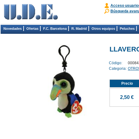
Acceso usuario
Búsqueda avan
Novedades
Ofertas
F.C. Barcelona
R. Madrid
Otros equipos
Peluches
LLAVERO
Código:
00084
Categoria:
OTRO
Precio
2,50 €