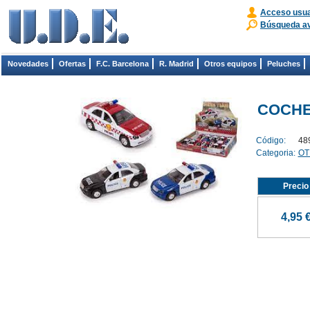
Acceso usua
Búsqueda a
Novedades
Ofertas
F.C. Barcelona
R. Madrid
Otros equipos
Peluches
COCHE 
Código:
48
Categoria:
OT
Precio
4,95 