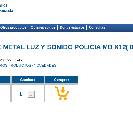
rios
vanzada
Otros productos
Quienes somos
Donde estamos
Consultas
METAL LUZ Y SONIDO POLICIA MB X12( 06
95039960595
ROS PRODUCTOS / NOVEDADES
Cantidad
Comprar
€