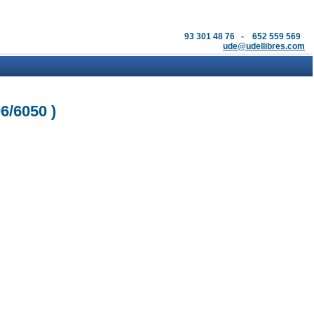
93 301 48 76 - 652 559 569
ude@udellibres.com
/6050 )