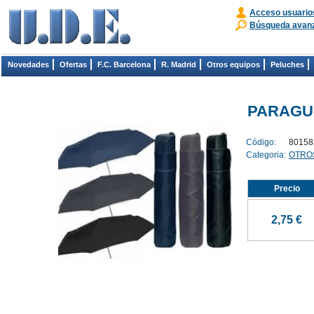
Acceso usuario
Búsqueda avan
Novedades
Ofertas
F.C. Barcelona
R. Madrid
Otros equipos
Peluches
PARAGU
Código:
80158
Categoria:
OTRO
Precio
2,75 €