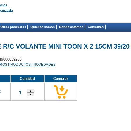
rios
vanzada
Otros productos
Quienes somos
Donde estamos
Consultas
R/C VOLANTE MINI TOON X 2 15CM 39/20
49000039200
ROS PRODUCTOS / NOVEDADES
Cantidad
Comprar
€