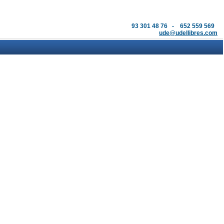
93 301 48 76 - 652 559 569
ude@udellibres.com