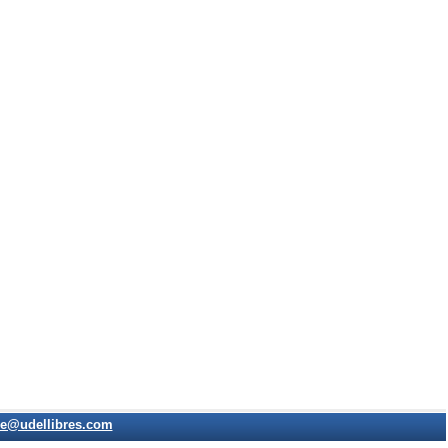
e@udellibres.com