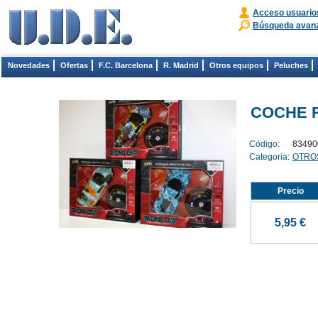
Acceso usuario
Búsqueda avan
Novedades
Ofertas
F.C. Barcelona
R. Madrid
Otros equipos
Peluches
COCHE R
Código:
83490
Categoria:
OTRO
Precio
5,95 €