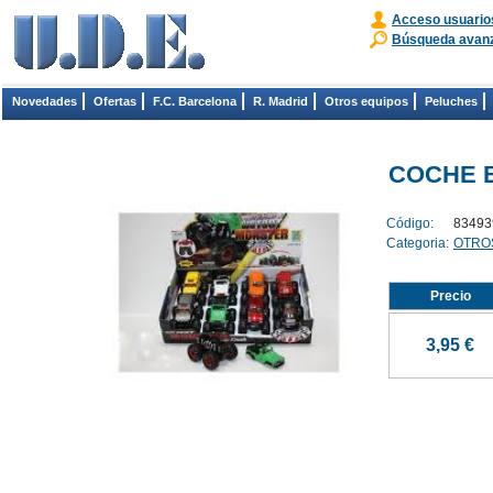
Acceso usuario
Búsqueda avan
Novedades
Ofertas
F.C. Barcelona
R. Madrid
Otros equipos
Peluches
COCHE BI
Código:
83493
Categoria:
OTRO
Precio
3,95 €