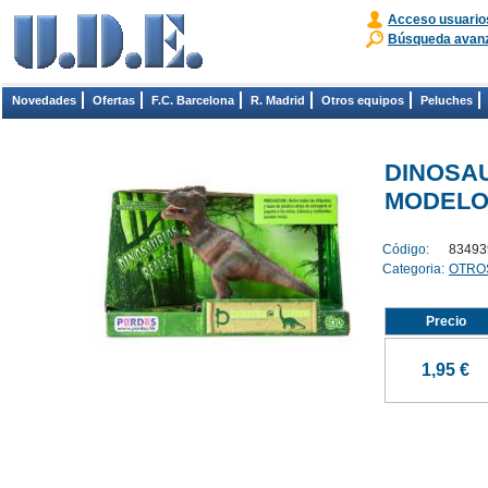
Acceso usuario
Búsqueda avan
Novedades
Ofertas
F.C. Barcelona
R. Madrid
Otros equipos
Peluches
DINOSAU
MODELOS
Código:
83493
Categoria:
OTRO
Precio
1,95 €