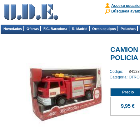
Acceso usuario
Búsqueda avan
Novedades
Ofertas
F.C. Barcelona
R. Madrid
Otros equipos
Peluches
CAMION 
POLICIA 
Código:
84128
Categoria:
OTRO
Precio
9,95 €