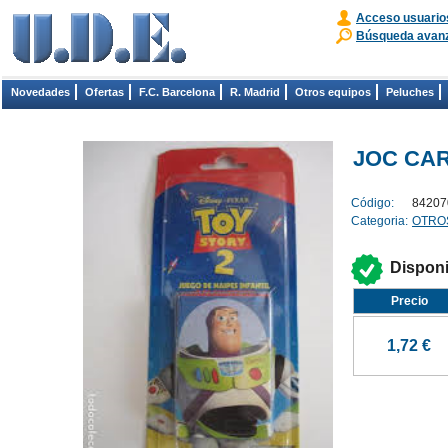
Acceso usuario
Búsqueda avan
Novedades
Ofertas
F.C. Barcelona
R. Madrid
Otros equipos
Peluches
JOC CAR
Código:
84207
Categoria:
OTROS
Dispon
Precio
1,72 €