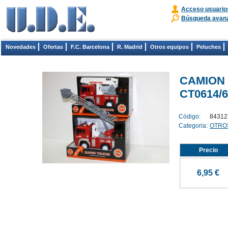
Acceso usuario
Búsqueda avan
Novedades
Ofertas
F.C. Barcelona
R. Madrid
Otros equipos
Peluches
CAMION 
CT0614/6
Código:
84312
Categoria:
OTRO
Precio
6,95 €