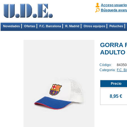
Acceso usuario
Búsqueda avan
Novedades
Ofertas
F.C. Barcelona
R. Madrid
Otros equipos
Peluches
GORRA 
ADULTO (
Código:
84350
Categoria:
F.C. 
Precio
8,95 €