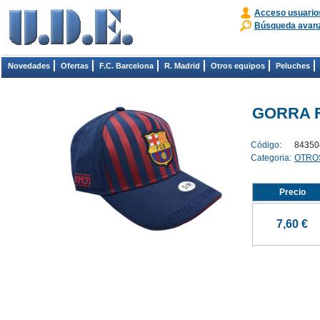
Acceso usuario
Búsqueda avan
Novedades
Ofertas
F.C. Barcelona
R. Madrid
Otros equipos
Peluches
GORRA FC
Código:
84350
Categoria:
OTRO
Precio
7,60 €