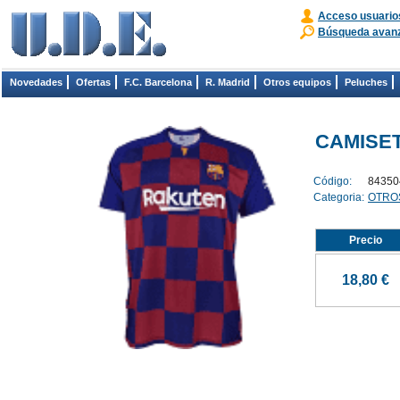
Acceso usuario
Búsqueda avan
Novedades
Ofertas
F.C. Barcelona
R. Madrid
Otros equipos
Peluches
CAMISETA
Código:
84350
Categoria:
OTRO
Precio
18,80 €