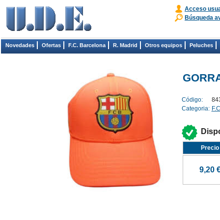
Acceso usua
Búsqueda a
Novedades
Ofertas
F.C. Barcelona
R. Madrid
Otros equipos
Peluches
GORRA
Código:
84
Categoria:
F.
Disp
Precio
9,20 