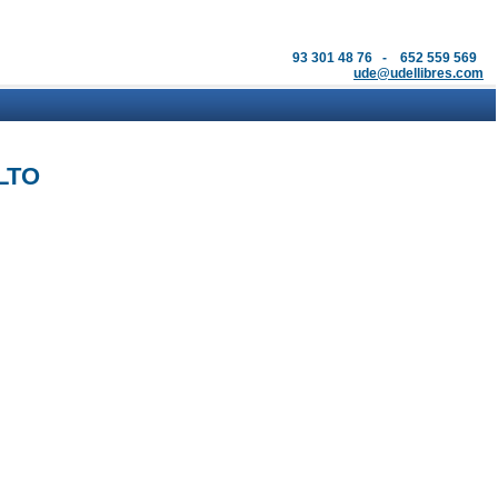
93 301 48 76 - 652 559 569
ude@udellibres.com
LTO