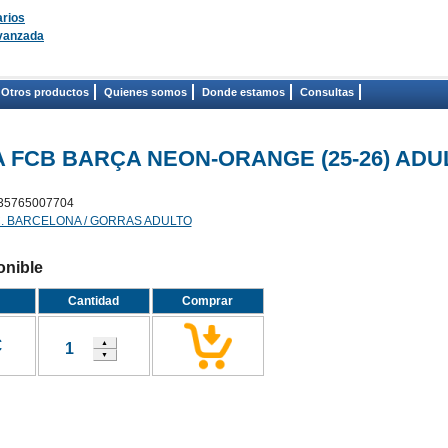
rios
vanzada
Otros productos
Quienes somos
Donde estamos
Consultas
 FCB BARÇA NEON-ORANGE (25-26) ADU
35765007704
C. BARCELONA / GORRAS ADULTO
onible
Cantidad
Comprar
€