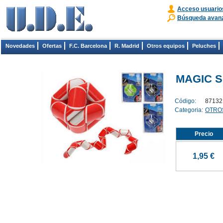
Acceso usuario
Búsqueda avan
Novedades
Ofertas
F.C. Barcelona
R. Madrid
Otros equipos
Peluches
MAGIC SN
Código:
87132
Categoria:
OTRO
Precio
1,95 €