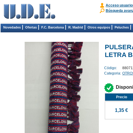
Acceso usuario
Búsqueda avan
Novedades
Ofertas
F.C. Barcelona
R. Madrid
Otros equipos
Peluches
PULSER
LETRA 
Código:
88071
Categoria:
OTRO
Dispon
Precio
1,35 €