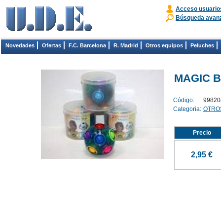
Acceso usuario
Búsqueda avan
Novedades
Ofertas
F.C. Barcelona
R. Madrid
Otros equipos
Peluches
MAGIC 
Código:
99820
Categoria:
OTRO
Precio
2,95 €