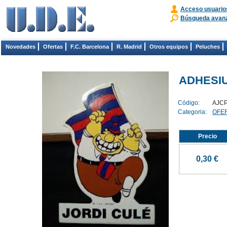
Acceso usuario
Búsqueda avan
Novedades
Ofertas
F.C. Barcelona
R. Madrid
Otros equipos
Peluches
ADHESIU
Código:
AJC
Categoria:
OFER
Precio
0,30 €