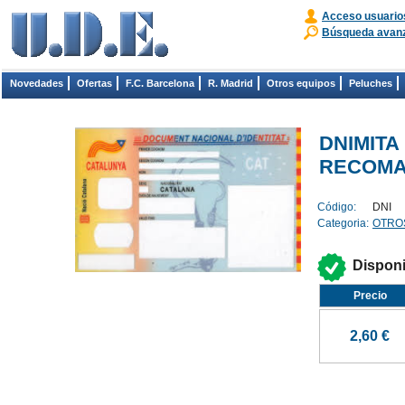
Acceso usuario
Búsqueda avan
Novedades
Ofertas
F.C. Barcelona
R. Madrid
Otros equipos
Peluches
DNIMITA
RECOMAN
Código:
DNI
Categoria:
OTRO
Dispon
Precio
2,60 €