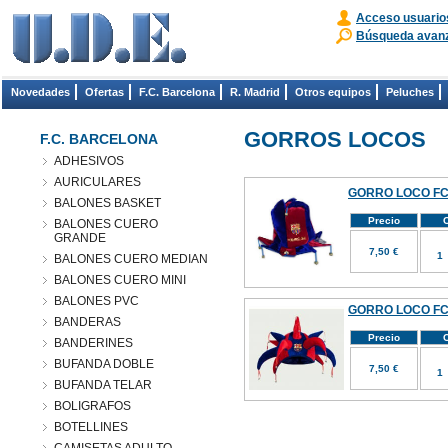
Acceso usuario
Búsqueda avan
Novedades
Ofertas
F.C. Barcelona
R. Madrid
Otros equipos
Peluches
GORROS LOCOS
F.C. BARCELONA
ADHESIVOS
AURICULARES
GORRO LOCO FC
BALONES BASKET
Precio
C
BALONES CUERO
GRANDE
7,50 €
BALONES CUERO MEDIAN
BALONES CUERO MINI
BALONES PVC
GORRO LOCO FC
BANDERAS
Precio
C
BANDERINES
BUFANDA DOBLE
7,50 €
BUFANDA TELAR
BOLIGRAFOS
BOTELLINES