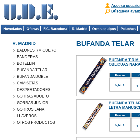
Acceso usuario
Búsqueda avan
Novedades
Ofertas
F.C. Barcelona
R. Madrid
Otros equipos
Peluches
BUFANDA TELAR
R. MADRID
BALONES RM CUERO
BANDERAS
BUFANDA T R.M.
BOTELLIN
OBLICUAS NAR
BUFANDA TELAR
Precio
C
BUFANDA DOBLE
CAMISETAS
6,61 €
DESPERTADORES
GORRAS ADULTO
GORRAS JUNIOR
BUFANDA TELAR
LETRA MANUSC
GORROS LANA
Precio
C
LLAVEROS
OTROS PRODUCTOS
6,61 €