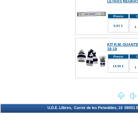
LETRAS NEGRAS
Precio
C
6,61 €
KIT R.M. GUAN
18-19
Precio
C
14,90 €
U.D.E. Llibres, Carrer de les Penedides, 10 08001 Ba