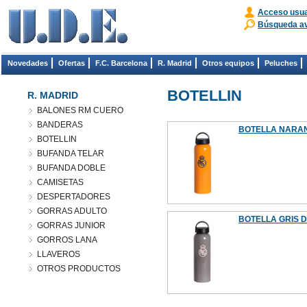
Acceso usua
Búsqueda a
Novedades
Ofertas
F.C. Barcelona
R. Madrid
Otros equipos
Peluches
BOTELLIN
R. MADRID
BALONES RM CUERO
BANDERAS
BOTELLA NARANJA
BOTELLIN
BUFANDA TELAR
BUFANDA DOBLE
CAMISETAS
DESPERTADORES
GORRAS ADULTO
BOTELLA GRIS DE
GORRAS JUNIOR
GORROS LANA
LLAVEROS
OTROS PRODUCTOS