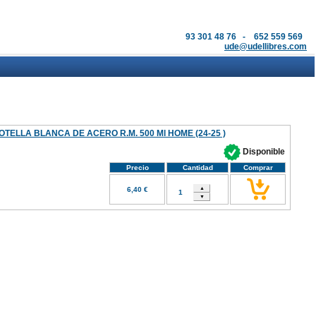
93 301 48 76 - 652 559 569
ude@udellibres.com
OTELLA BLANCA DE ACERO R.M. 500 Ml HOME (24-25 )
Disponible
Precio
Cantidad
Comprar
6,40 €