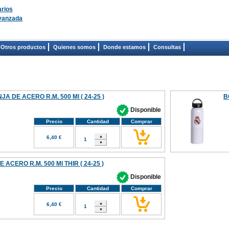
rios
vanzada
Otros productos
Quienes somos
Donde estamos
Consultas
 DE ACERO R.M. 500 Ml ( 24-25 )
B
Disponible
Precio
Cantidad
Comprar
6,40 €
 ACERO R.M. 500 Ml THIR ( 24-25 )
Disponible
Precio
Cantidad
Comprar
6,40 €