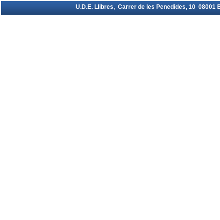
U.D.E. Llibres, Carrer de les Penedides, 10 08001 Ba