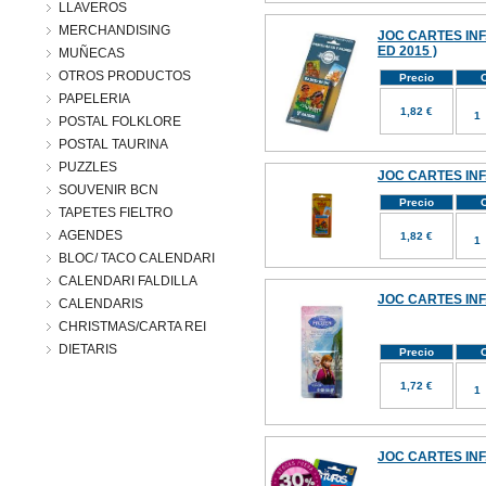
LLAVEROS
MERCHANDISING
JOC CARTES INF.
ED 2015 )
MUÑECAS
OTROS PRODUCTOS
Precio
C
PAPELERIA
1,82 €
POSTAL FOLKLORE
POSTAL TAURINA
PUZZLES
JOC CARTES INF.
SOUVENIR BCN
Precio
C
TAPETES FIELTRO
AGENDES
1,82 €
BLOC/ TACO CALENDARI
CALENDARI FALDILLA
JOC CARTES INF
CALENDARIS
CHRISTMAS/CARTA REI
DIETARIS
Precio
C
1,72 €
JOC CARTES INF