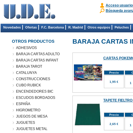
Acceso usuario
Búsqueda avan
Novedades
Ofertas
F.C. Barcelona
R. Madrid
Otros equipos
Peluches
BARAJA CARTAS I
OTROS PRODUCTOS
ADHESIVOS
BARAJA CARTAS ADULTO
CARTAS POKEMO
BARAJA CARTAS INFANT
BARAJA TAROT
CATALUNYA
Precio
C
CONSTRUCCIONES
1,95 €
CUBO RUBICK
ENCENDEDORES BIC
ESCUDOS BORDADOS
TAPETE FIELTRO (
ESPAÑA
HIGROMETRO
Precio
C
JUEGOS DE MESA
JUGUETES
2,65 €
JUGUETES METAL