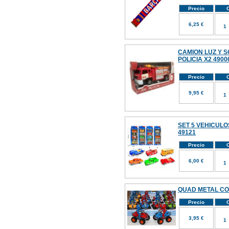
Precio
C
6,25 €
CAMION LUZ Y 
POLICIA X2 4900
Precio
C
9,95 €
SET 5 VEHICULO
49121
Precio
C
6,00 €
QUAD METAL CON
Precio
C
3,95 €