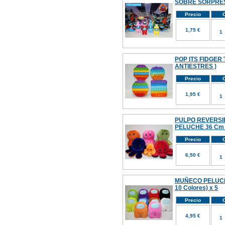
SOBRE SORPRE
Precio
C
1,75 €
POP ITS FIDGER 
ANTIESTRES )
Precio
C
1,95 €
PULPO REVERSI
PELUCHE 36 Cm (
Precio
C
6,50 €
MUÑECO PELUCH
10 Colores) x 5
Precio
C
4,95 €