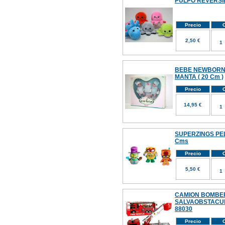
PULPO REVERSI
Precio
C
2,50 €
BEBE NEWBORN 
MANTA ( 20 Cm )
Precio
C
14,95 €
SUPERZINGS PELU
Cms
Precio
C
5,50 €
CAMION BOMBE
SALVAOBSTACUL
88030
Precio
C