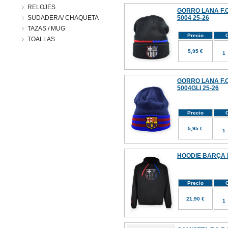
RELOJES
GORRO LANA F.C
SUDADERA/ CHAQUETA
5004 25-26
TAZAS / MUG
Precio
C
TOALLAS
5,95 €
GORRO LANA F.C
5004GLI 25-26
Precio
C
5,95 €
HOODIE BARÇA 
Precio
C
21,90 €