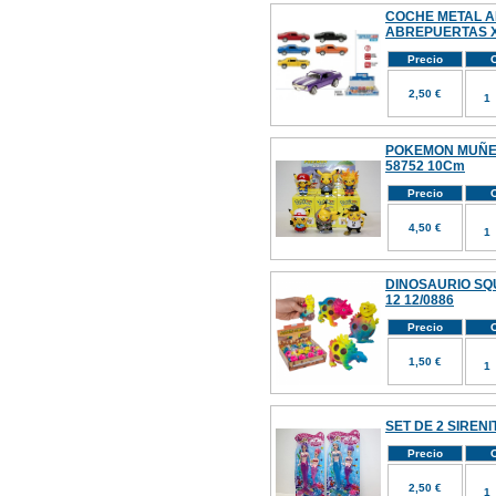
COCHE METAL 
ABREPUERTAS X
Precio
C
2,50 €
POKEMON MUÑEC
58752 10Cm
Precio
C
4,50 €
DINOSAURIO SQ
12 12/0886
Precio
C
1,50 €
SET DE 2 SIRENI
Precio
C
2,50 €