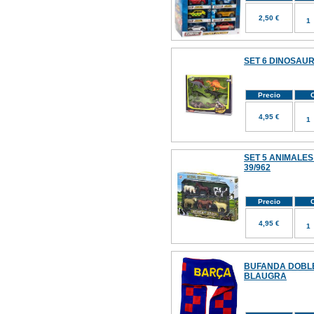
2,50 €
SET 6 DINOSAUR
Precio
C
4,95 €
SET 5 ANIMALES
39/962
Precio
C
4,95 €
BUFANDA DOBLE
BLAUGRA