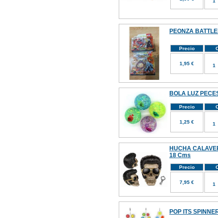
PEONZA BATTL
Precio
C
1,95 €
BOLA LUZ PECES
Precio
C
1,25 €
HUCHA CALAVE
18 Cms
Precio
C
7,95 €
POP ITS SPINNE