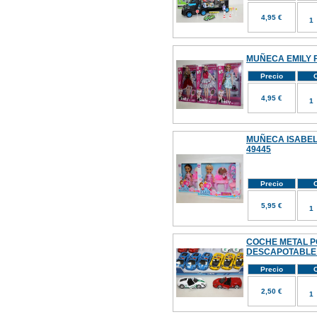
4,95 €
MUÑECA EMILY F
Precio
C
4,95 €
MUÑECA ISABEL
49445
Precio
C
5,95 €
COCHE METAL P
DESCAPOTABLE 
Precio
C
2,50 €