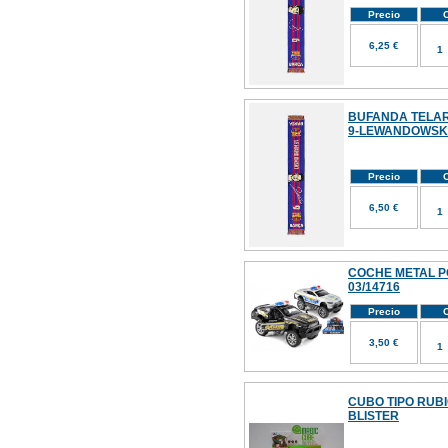
Precio
C
6,25 €
BUFANDA TELA
9-LEWANDOWSK
Precio
C
6,50 €
COCHE METAL P
03/14716
Precio
C
3,50 €
CUBO TIPO RUB
BLISTER