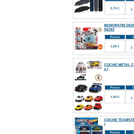
2,75 €
MONOPATIN DEDO
56292
Precio
C
1,00 €
COCHE METAL C
u )
Precio
C
1,50 €
COCHE TEAMSTER
)
Precio
C