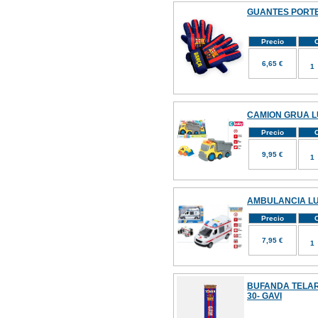
GUANTES PORTE
Precio
C
6,65 €
CAMION GRUA LU
Precio
C
9,95 €
AMBULANCIA LU
Precio
C
7,95 €
BUFANDA TELA
30- GAVI