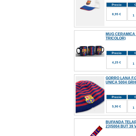
Precio
C
8,95 €
MUG CERAMICA 
TRICOLOR)
Precio
C
4,25 €
GORRO LANA F.C
UNICA 5004 GR
Precio
C
5,90 €
BUFANDA TELAR 
23)5004 BUT 39 