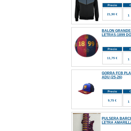
Precio
C
21,90 €
BALON GRANDE 
LETRAS-1899 D
Precio
C
11,75 €
GORRA FCB PLA
ADU (25-26)
Precio
C
9,75 €
PULSERA BARC
LETRA AMARILL