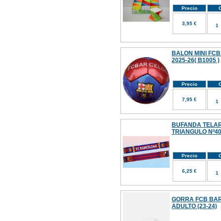
Precio
C
3,95 €
BALON MINI FC
2025-26( B1005 )
Precio
C
7,95 €
BUFANDA TELAR F
TRIANGULO Nº4
Precio
C
6,25 €
GORRA FCB BAR
ADULTO (23-24)