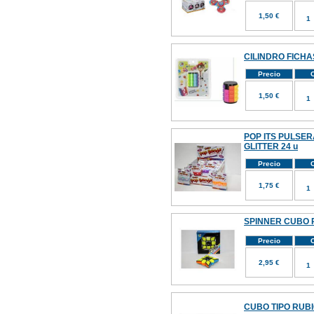
1,50 €
CILINDRO FICHA
Precio
C
1,50 €
POP ITS PULSER
GLITTER 24 u
Precio
C
1,75 €
SPINNER CUBO 
Precio
C
2,95 €
CUBO TIPO RUBI