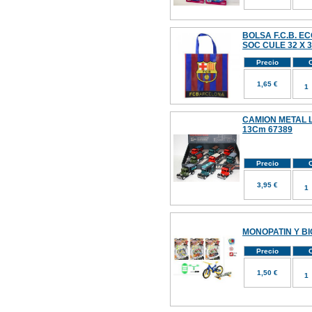
BOLSA F.C.B. 
SOC CULE 32 X 
Precio
C
1,65 €
CAMION METAL L
13Cm 67389
Precio
C
3,95 €
MONOPATIN Y BI
Precio
C
1,50 €