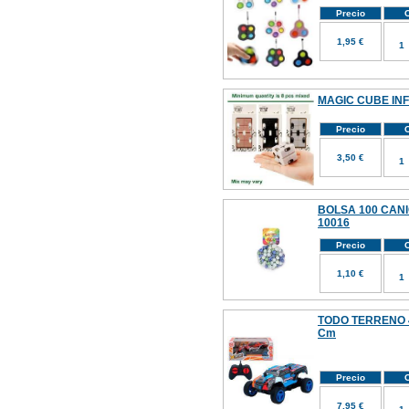
Precio
C
1,95 €
MAGIC CUBE INF
Precio
C
3,50 €
BOLSA 100 CANI
10016
Precio
C
1,10 €
TODO TERRENO 4
Cm
Precio
C
7,95 €