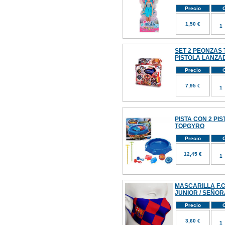
Precio
C
1,50 €
SET 2 PEONZAS
PISTOLA LANZ
Precio
C
7,95 €
PISTA CON 2 PI
TOPGYRO
Precio
C
12,45 €
MASCARILLA F.C
JUNIOR / SEÑOR
Precio
C
3,60 €