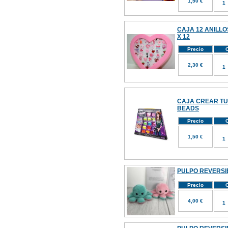
1,50 €
CAJA 12 ANILLOS
X 12
Precio
C
2,30 €
CAJA CREAR TU
BEADS
Precio
C
1,50 €
PULPO REVERSI
Precio
C
4,00 €