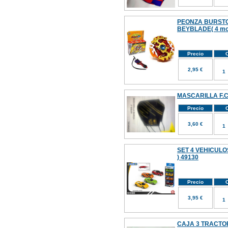
PEONZA BURSTO
BEYBLADE( 4 mo
Precio
C
2,95 €
MASCARILLA F.
Precio
C
3,60 €
SET 4 VEHICULO
) 49130
Precio
C
3,95 €
CAJA 3 TRACT