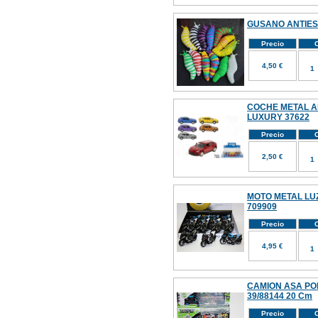
GUSANO ANTIES
Precio
C
4,50 €
COCHE METAL A
LUXURY 37622
Precio
C
2,50 €
MOTO METAL LUZ
709909
Precio
C
4,95 €
CAMION ASA PO
39/88144 20 Cm
Precio
C