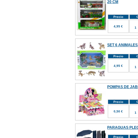
20 CM
Precio
C
4,95 €
SET 6 ANIMALES
Precio
C
4,95 €
POMPAS DE JABON
Precio
C
0,50 €
PARAGUAS PLE
Precio
C