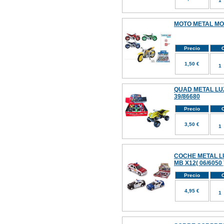
MOTO METAL MOT
Precio
C
1,50 €
QUAD METAL LUZ
39/86680
Precio
C
3,50 €
COCHE METAL LU
MB X12( 06/6050 
Precio
C
4,95 €