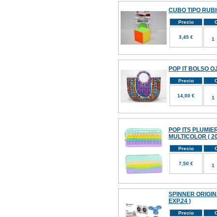
CUBO TIPO RUBI
Precio
C
3,45 €
POP IT BOLSO O
Precio
C
14,00 €
POP ITS PLUMI
MULTICOLOR ( 20
Precio
C
7,50 €
SPINNER ORIGINA
EXP.24 )
Precio
C