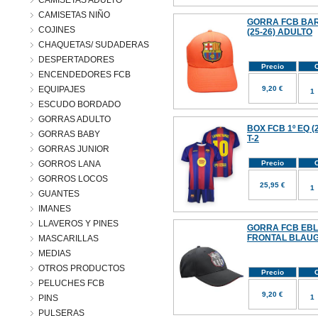
CAMISETAS ADULTO
CAMISETAS NIÑO
GORRA FCB BA
COJINES
(25-26) ADULTO
CHAQUETAS/ SUDADERAS
DESPERTADORES
Precio
C
ENCENDEDORES FCB
EQUIPAJES
9,20 €
ESCUDO BORDADO
GORRAS ADULTO
BOX FCB 1º EQ (
GORRAS BABY
T-2
GORRAS JUNIOR
GORROS LANA
Precio
C
GORROS LOCOS
25,95 €
GUANTES
IMANES
LLAVEROS Y PINES
GORRA FCB EBL
FRONTAL BLAUG
MASCARILLAS
MEDIAS
OTROS PRODUCTOS
Precio
C
PELUCHES FCB
9,20 €
PINS
PULSERAS