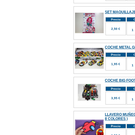
SET MAQUILLAJE
Precio
C
2,50 €
COCHE METAL G
Precio
C
1,95 €
COCHE BIG FOOT 
Precio
C
3,95 €
LLAVERO MUÑEC
8 COLORES )
Precio
C