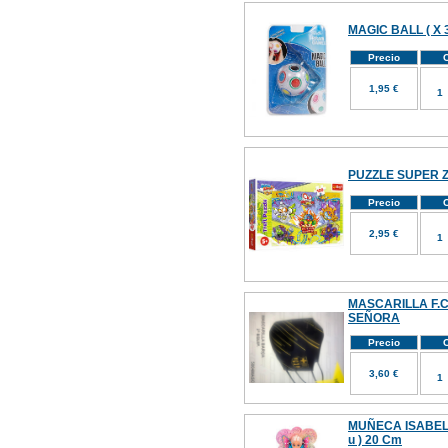
MAGIC BALL ( X 3
Precio
C
1,95 €
PUZZLE SUPER ZI
Precio
C
2,95 €
MASCARILLA F.C
SEÑORA
Precio
C
3,60 €
MUÑECA ISABEL
u ) 20 Cm