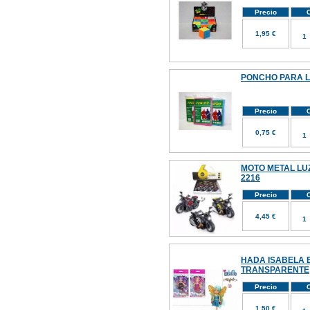
Precio
C
1,95 €
PONCHO PARA L
Precio
C
0,75 €
MOTO METAL LUZ
2216
Precio
C
4,45 €
HADA ISABELA 
TRANSPARENTE
Precio
C
1,50 €