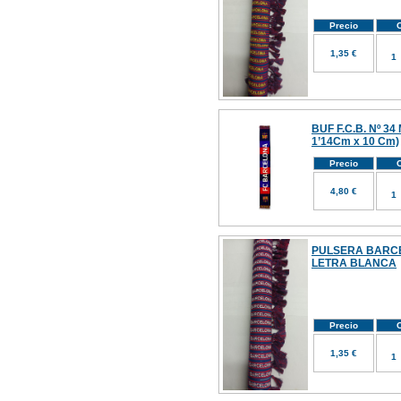
Precio
C
1,35 €
BUF F.C.B. Nº 34
1’14Cm x 10 Cm)
Precio
C
4,80 €
PULSERA BARC
LETRA BLANCA
Precio
C
1,35 €