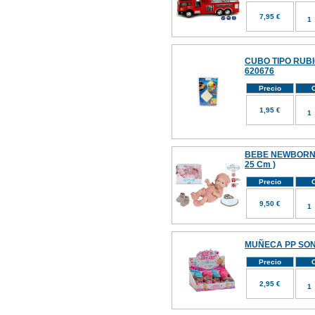
7,95 €
CUBO TIPO RUB
620676
Precio
C
1,95 €
BEBE NEWBORN
25 Cm )
Precio
C
9,50 €
MUÑECA PP SON
Precio
C
2,95 €