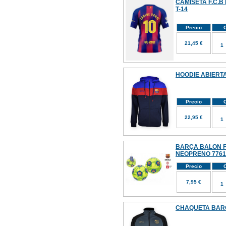
CAMISETA F.C.B
T-14
Precio
C
21,45 €
HOODIE ABIERT
Precio
C
22,95 €
BARÇA BALON F
NEOPRENO 7761
Precio
C
7,95 €
CHAQUETA BARÇ