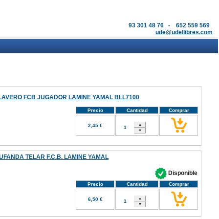
93 301 48 76 - 652 559 569
ude@udellibres.com
LAVERO FCB JUGADOR LAMINE YAMAL BLL7100
Precio
Cantidad
Comprar
2,45 €
UFANDA TELAR F.C.B. LAMINE YAMAL
Disponible
Precio
Cantidad
Comprar
6,50 €