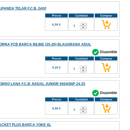
UFANDA TELAR F.C.B. GAVI
Precio
Cantidad
Comprar
6,50 €
ORRA FCB BARÇA BILINE (25-26) BLAUGRANA ADUL
Disponible
Precio
Cantidad
Comprar
9,20 €
ORRO LANA F.C.B. NADAL JUNIOR 5004GNP 24-25
Disponible
Precio
Cantidad
Comprar
5,90 €
ACKET PLUS BARÇA YOKE XL