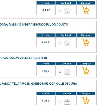
Precio
Cantidad
Comprar
11,75 €
ORRA R.M. Nº30 NEGRA ESCUDO FLUOR ADULTO
Precio
Cantidad
Comprar
8,68 €
ARÇA BALON VOLLEYBALL 77618
Precio
Cantidad
Comprar
7,95 €
UFANDA TELAR F.C.B. HORIZO Nº53 COR CULE OSCURA
Precio
Cantidad
Comprar
6,25 €