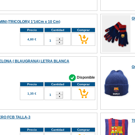
G
 MINI (TRICOLOR)( 1’14Cm x 10 Cm)
Precio
Cantidad
Comprar
4,80 €
LONA ( BLAUGRANA) LETRA BLANCA
G
Disponible
Precio
Cantidad
Comprar
1,35 €
RO FCB TALLA-3
T
Precio
Cantidad
Comprar