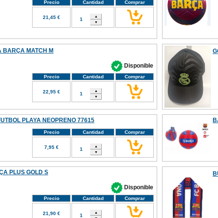
Precio
Cantidad
Comprar
21,45 €
A BARÇA MATCH M
G
Disponible
Precio
Cantidad
Comprar
22,95 €
UTBOL PLAYA NEOPRENO 77615
B
Precio
Cantidad
Comprar
7,95 €
A PLUS GOLD S
B
Disponible
Precio
Cantidad
Comprar
21,90 €