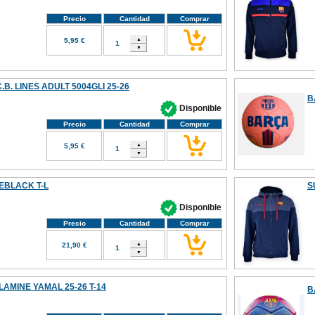
Precio
Cantidad
Comprar
5,95 €
B. LINES ADULT 5004GLI 25-26
B
Disponible
Precio
Cantidad
Comprar
5,95 €
EBLACK T-L
S
Disponible
Precio
Cantidad
Comprar
21,90 €
LAMINE YAMAL 25-26 T-14
B