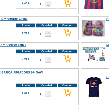
6,65 €
Z Y SONIDO 49382
B
Precio
Cantidad
Comprar
9,95 €
Z Y SONIDO 43822
M
Precio
Cantidad
Comprar
7,95 €
 BARÇA JUGADORS 30- GAVI
C
Precio
Cantidad
Comprar
6,25 €