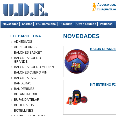
Acceso usua
Búsqueda a
Novedades
Ofertas
F.C. Barcelona
R. Madrid
Otros equipos
Peluches
NOVEDADES
F.C. BARCELONA
ADHESIVOS
AURICULARES
BALON GRANDE 
BALONES BASKET
BALONES CUERO
GRANDE
BALONES CUERO MEDIAN
BALONES CUERO MINI
BALONES PVC
BANDERAS
KIT ENTRENO FC
BANDERINES
BUFANDA DOBLE
BUFANDA TELAR
BOLIGRAFOS
BOTELLINES