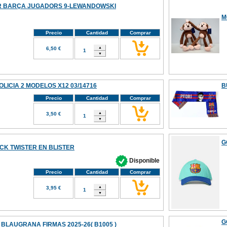
R BARÇA JUGADORS 9-LEWANDOWSKI
M
Precio
Cantidad
Comprar
6,50 €
LICIA 2 MODELOS X12 03/14716
B
Precio
Cantidad
Comprar
3,50 €
G
CK TWISTER EN BLISTER
Disponible
Precio
Cantidad
Comprar
3,95 €
G
 BLAUGRANA FIRMAS 2025-26( B1005 )