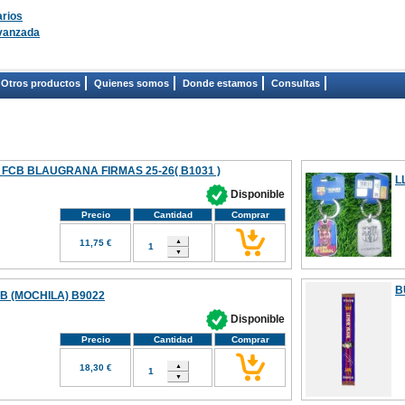
rios
vanzada
Otros productos
Quienes somos
Donde estamos
Consultas
FCB BLAUGRANA FIRMAS 25-26( B1031 )
L
Disponible
Precio
Cantidad
Comprar
11,75 €
B
B (MOCHILA) B9022
Disponible
Precio
Cantidad
Comprar
18,30 €