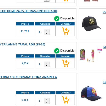
FCB HOME 24-25 LETRAS-1899 DORADO
G
Disponible
Precio
Cantidad
Comprar
11,75 €
ER LAMINE YAMAL ADU (25-26)
M
Disponible
Precio
Cantidad
Comprar
9,75 €
LONA ( BLAUGRANA) LETRA AMARILLA
G
Precio
Cantidad
Comprar
1,35 €