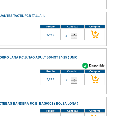
UANTES TACTIL FCB TALLA -L
Precio
Cantidad
Comprar
5,40 €
ORRO LANA F.C.B. TAG ADULT 5004GT 24-25 ( UNIC
Disponible
Precio
Cantidad
Comprar
5,95 €
OTEBAG BANDERA F.C.B. BAG0001 ( BOLSA LONA )
Precio
Cantidad
Comprar