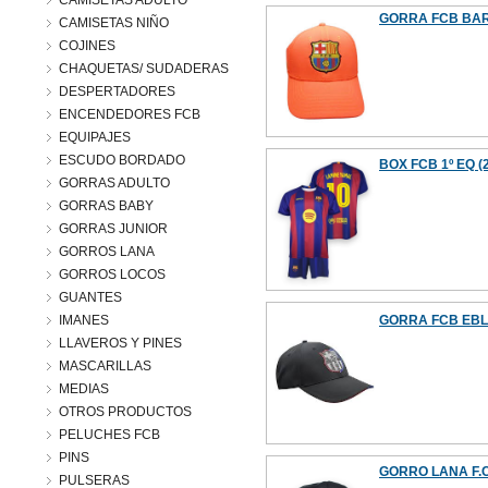
CAMISETAS ADULTO
GORRA FCB BAR
CAMISETAS NIÑO
COJINES
CHAQUETAS/ SUDADERAS
DESPERTADORES
ENCENDEDORES FCB
EQUIPAJES
ESCUDO BORDADO
BOX FCB 1º EQ (2
GORRAS ADULTO
GORRAS BABY
GORRAS JUNIOR
GORROS LANA
GORROS LOCOS
GUANTES
IMANES
GORRA FCB EBL
LLAVEROS Y PINES
MASCARILLAS
MEDIAS
OTROS PRODUCTOS
PELUCHES FCB
PINS
GORRO LANA F.C
PULSERAS