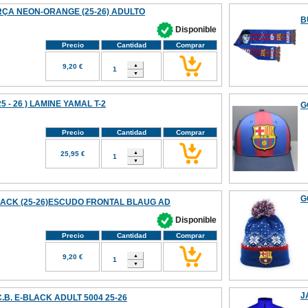
ÇA NEON-ORANGE (25-26) ADULTO
B
Disponible
Precio
Cantidad
Comprar
9,20 €
5 - 26 ) LAMINE YAMAL T-2
G
Precio
Cantidad
Comprar
25,95 €
G
ACK (25-26)ESCUDO FRONTAL BLAUG AD
Disponible
Precio
Cantidad
Comprar
9,20 €
J
.B. E-BLACK ADULT 5004 25-26