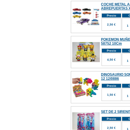
COCHE METAL 
ABREPUERTAS X
Precio
C
2,50 €
POKEMON MUÑEC
58752 10Cm
Precio
C
4,50 €
DINOSAURIO SQ
12 12/0886
Precio
C
1,50 €
SET DE 2 SIRENI
Precio
C
2,50 €