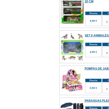
20 CM
Precio
C
4,95 €
SET 6 ANIMALES
Precio
C
4,95 €
POMPAS DE JABON
Precio
C
0,50 €
PARAGUAS PLE
Precio
C