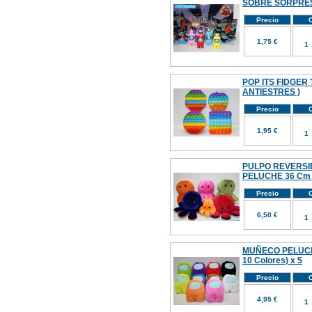
SOBRE SORPRE
Precio
C
1,75 €
POP ITS FIDGER 
ANTIESTRES )
Precio
C
1,95 €
PULPO REVERSI
PELUCHE 36 Cm (
Precio
C
6,50 €
MUÑECO PELUCH
10 Colores) x 5
Precio
C
4,95 €