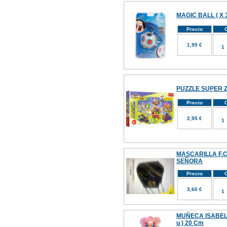
MAGIC BALL ( X 3
Precio
C
1,95 €
PUZZLE SUPER ZI
Precio
C
2,95 €
MASCARILLA F.C
SEÑORA
Precio
C
3,60 €
MUÑECA ISABEL
u ) 20 Cm