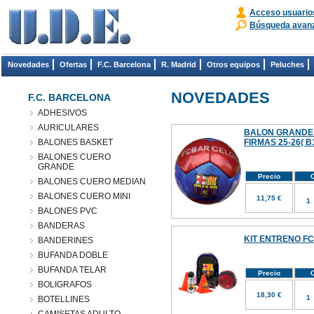
Acceso usuario
Búsqueda avan
Novedades
Ofertas
F.C. Barcelona
R. Madrid
Otros equipos
Peluches
NOVEDADES
F.C. BARCELONA
ADHESIVOS
AURICULARES
BALON GRANDE
BALONES BASKET
FIRMAS 25-26( B
BALONES CUERO
GRANDE
Precio
C
BALONES CUERO MEDIAN
BALONES CUERO MINI
11,75 €
BALONES PVC
BANDERAS
KIT ENTRENO FC
BANDERINES
BUFANDA DOBLE
BUFANDA TELAR
Precio
C
BOLIGRAFOS
18,30 €
BOTELLINES