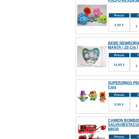
PULPO REVERSI
Precio
C
2,50 €
BEBE NEWBORN 
MANTA ( 20 Cm )
Precio
C
14,95 €
SUPERZINGS PELU
Cms
Precio
C
5,50 €
CAMION BOMBE
SALVAOBSTACUL
88030
Precio
C