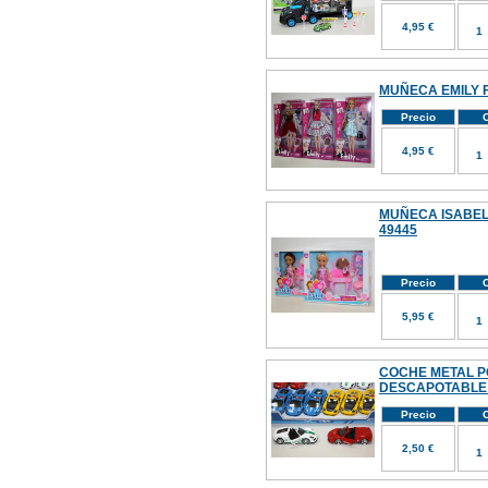
4,95 €
MUÑECA EMILY F
Precio
C
4,95 €
MUÑECA ISABEL
49445
Precio
C
5,95 €
COCHE METAL P
DESCAPOTABLE 
Precio
C
2,50 €