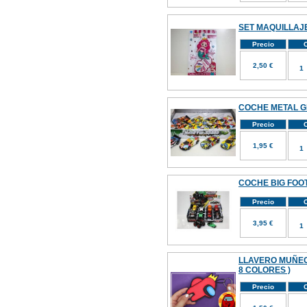
SET MAQUILLAJE
Precio
C
2,50 €
COCHE METAL G
Precio
C
1,95 €
COCHE BIG FOOT 
Precio
C
3,95 €
LLAVERO MUÑEC
8 COLORES )
Precio
C