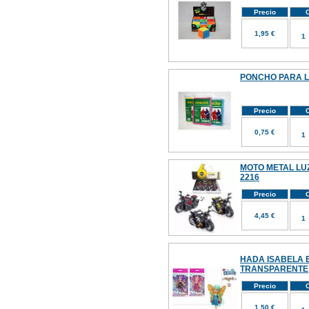
Precio
C
1,95 €
PONCHO PARA L
Precio
C
0,75 €
MOTO METAL LUZ
2216
Precio
C
4,45 €
HADA ISABELA 
TRANSPARENTE
Precio
C
1,50 €