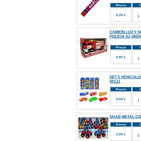
Precio
C
6,25 €
CAMION LUZ Y 
POLICIA X2 4900
Precio
C
9,95 €
SET 5 VEHICULO
49121
Precio
C
6,00 €
QUAD METAL CON
Precio
C
3,95 €