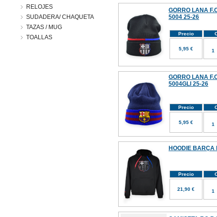
RELOJES
GORRO LANA F.C
SUDADERA/ CHAQUETA
5004 25-26
TAZAS / MUG
Precio
C
TOALLAS
5,95 €
GORRO LANA F.C
5004GLI 25-26
Precio
C
5,95 €
HOODIE BARÇA 
Precio
C
21,90 €