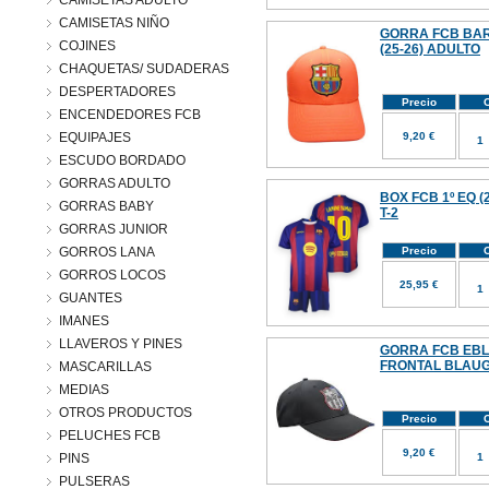
CAMISETAS ADULTO
CAMISETAS NIÑO
GORRA FCB BA
COJINES
(25-26) ADULTO
CHAQUETAS/ SUDADERAS
DESPERTADORES
Precio
C
ENCENDEDORES FCB
EQUIPAJES
9,20 €
ESCUDO BORDADO
GORRAS ADULTO
BOX FCB 1º EQ (
GORRAS BABY
T-2
GORRAS JUNIOR
GORROS LANA
Precio
C
GORROS LOCOS
25,95 €
GUANTES
IMANES
LLAVEROS Y PINES
GORRA FCB EBL
FRONTAL BLAUG
MASCARILLAS
MEDIAS
OTROS PRODUCTOS
Precio
C
PELUCHES FCB
9,20 €
PINS
PULSERAS