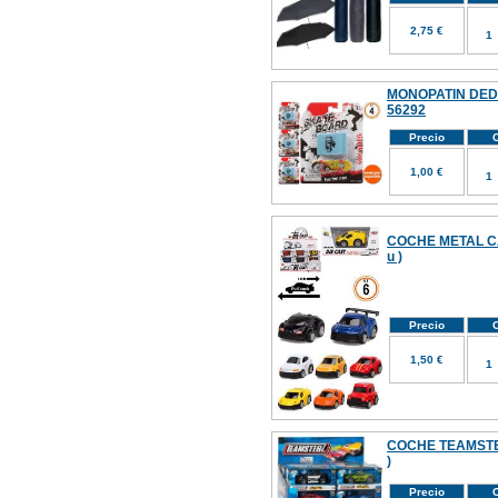
2,75 €
MONOPATIN DEDO
56292
Precio
C
1,00 €
COCHE METAL C
u )
Precio
C
1,50 €
COCHE TEAMSTER
)
Precio
C