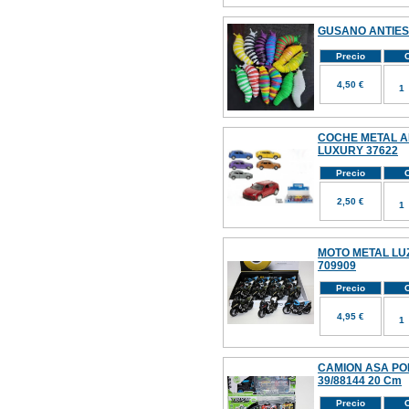
GUSANO ANTIES
Precio
C
4,50 €
COCHE METAL A
LUXURY 37622
Precio
C
2,50 €
MOTO METAL LUZ
709909
Precio
C
4,95 €
CAMION ASA PO
39/88144 20 Cm
Precio
C