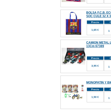
BOLSA F.C.B. 
SOC CULE 32 X 
Precio
C
1,65 €
CAMION METAL L
13Cm 67389
Precio
C
3,95 €
MONOPATIN Y BI
Precio
C
1,50 €