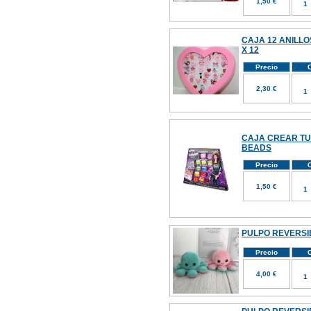
1,50 €
CAJA 12 ANILLOS
X 12
Precio
C
2,30 €
CAJA CREAR TU
BEADS
Precio
C
1,50 €
PULPO REVERSI
Precio
C
4,00 €