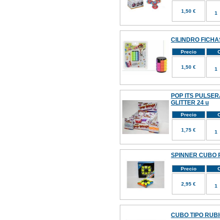
1,50 €
CILINDRO FICHA
Precio
C
1,50 €
POP ITS PULSER
GLITTER 24 u
Precio
C
1,75 €
SPINNER CUBO 
Precio
C
2,95 €
CUBO TIPO RUBI