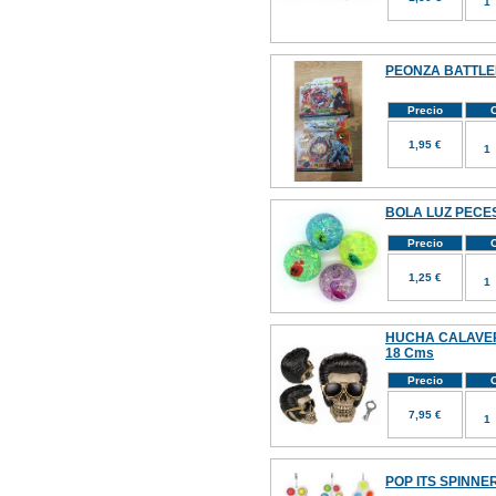
PEONZA BATTL
Precio
C
1,95 €
BOLA LUZ PECES
Precio
C
1,25 €
HUCHA CALAVE
18 Cms
Precio
C
7,95 €
POP ITS SPINNE