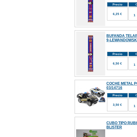
Precio
C
6,25 €
BUFANDA TELA
9-LEWANDOWSK
Precio
C
6,50 €
COCHE METAL P
03/14716
Precio
C
3,50 €
CUBO TIPO RUB
BLISTER