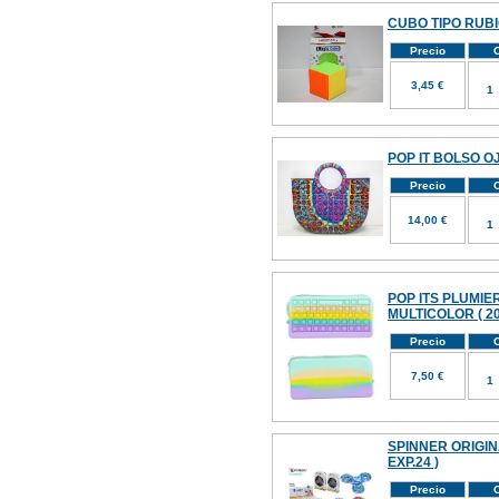
CUBO TIPO RUBI
Precio
C
3,45 €
POP IT BOLSO O
Precio
C
14,00 €
POP ITS PLUMI
MULTICOLOR ( 20
Precio
C
7,50 €
SPINNER ORIGINA
EXP.24 )
Precio
C