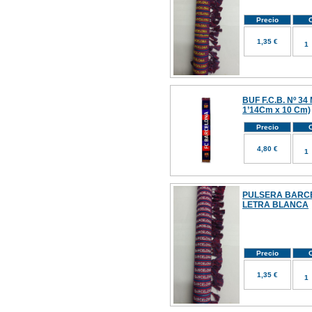
Precio
C
1,35 €
BUF F.C.B. Nº 34
1’14Cm x 10 Cm)
Precio
C
4,80 €
PULSERA BARC
LETRA BLANCA
Precio
C
1,35 €