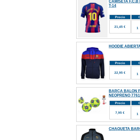
CAMISETA F.C.B
T-14
Precio
C
21,45 €
HOODIE ABIERT
Precio
C
22,95 €
BARÇA BALON F
NEOPRENO 7761
Precio
C
7,95 €
CHAQUETA BARÇ