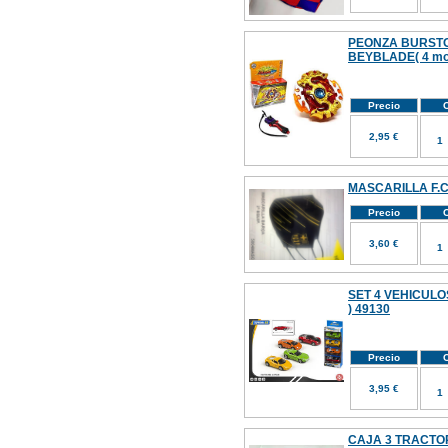
PEONZA BURSTO
BEYBLADE( 4 mo
Precio
C
2,95 €
MASCARILLA F.
Precio
C
3,60 €
SET 4 VEHICULO
) 49130
Precio
C
3,95 €
CAJA 3 TRACT