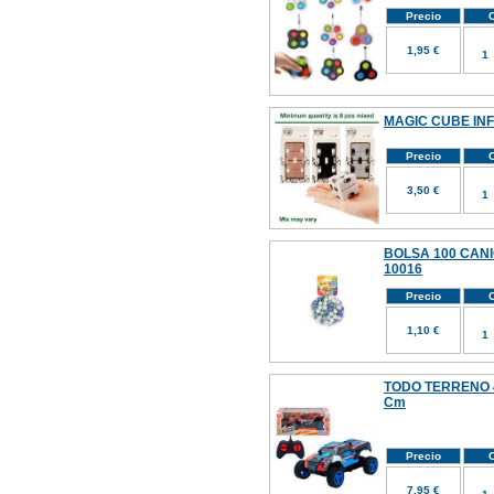
Precio
C
1,95 €
MAGIC CUBE INF
Precio
C
3,50 €
BOLSA 100 CANI
10016
Precio
C
1,10 €
TODO TERRENO 4
Cm
Precio
C
7,95 €