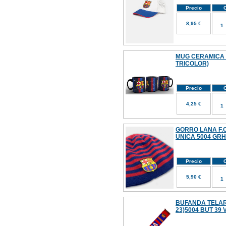
Precio
C
8,95 €
MUG CERAMICA 
TRICOLOR)
Precio
C
4,25 €
GORRO LANA F.C
UNICA 5004 GR
Precio
C
5,90 €
BUFANDA TELAR 
23)5004 BUT 39 