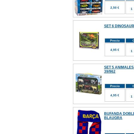
2,50 €
SET 6 DINOSAUR
Precio
C
4,95 €
SET 5 ANIMALES
39/962
Precio
C
4,95 €
BUFANDA DOBLE
BLAUGRA