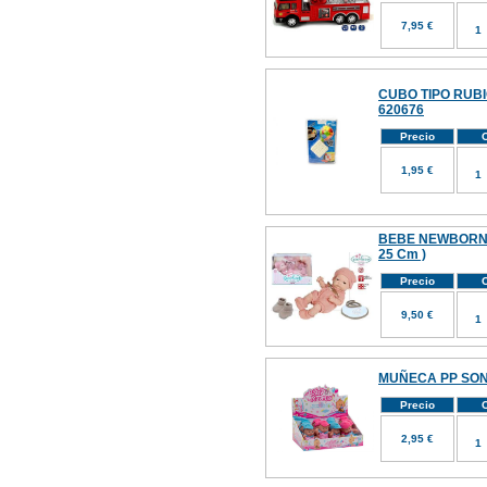
7,95 €
CUBO TIPO RUB
620676
Precio
C
1,95 €
BEBE NEWBORN
25 Cm )
Precio
C
9,50 €
MUÑECA PP SON
Precio
C
2,95 €