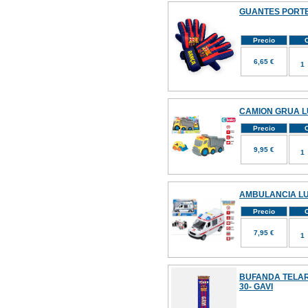
GUANTES PORTE
Precio
C
6,65 €
CAMION GRUA LU
Precio
C
9,95 €
AMBULANCIA LU
Precio
C
7,95 €
BUFANDA TELA
30- GAVI