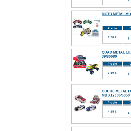
MOTO METAL MOT
Precio
C
1,50 €
QUAD METAL LUZ
39/86680
Precio
C
3,50 €
COCHE METAL LU
MB X12( 06/6050 
Precio
C
4,95 €