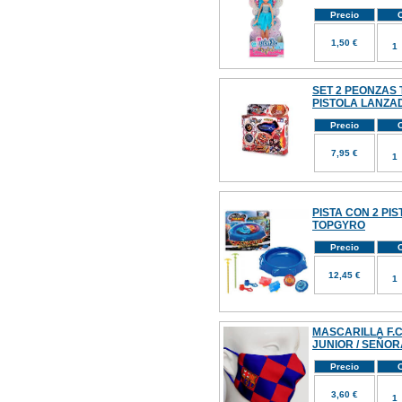
Precio
C
1,50 €
SET 2 PEONZAS
PISTOLA LANZ
Precio
C
7,95 €
PISTA CON 2 PI
TOPGYRO
Precio
C
12,45 €
MASCARILLA F.C
JUNIOR / SEÑOR
Precio
C
3,60 €