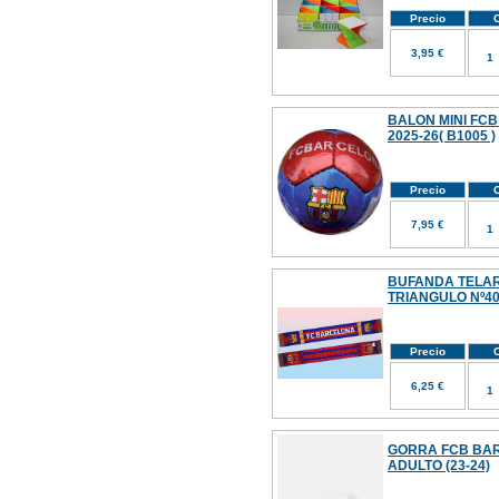
Precio
C
3,95 €
BALON MINI FC
2025-26( B1005 )
Precio
C
7,95 €
BUFANDA TELAR F
TRIANGULO Nº4
Precio
C
6,25 €
GORRA FCB BAR
ADULTO (23-24)