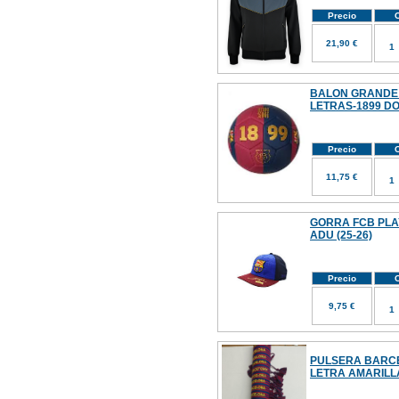
Precio
C
21,90 €
BALON GRANDE 
LETRAS-1899 D
Precio
C
11,75 €
GORRA FCB PLA
ADU (25-26)
Precio
C
9,75 €
PULSERA BARC
LETRA AMARILL