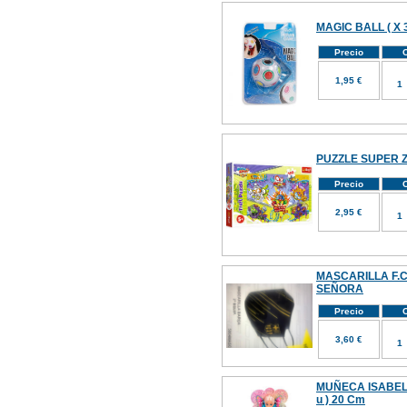
MAGIC BALL ( X 3
Precio
C
1,95 €
PUZZLE SUPER ZI
Precio
C
2,95 €
MASCARILLA F.C
SEÑORA
Precio
C
3,60 €
MUÑECA ISABEL
u ) 20 Cm