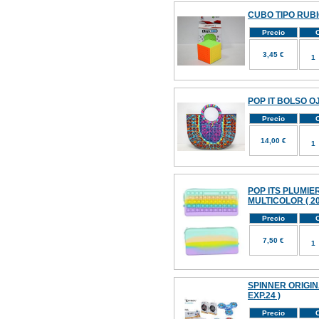
CUBO TIPO RUBI
Precio
C
3,45 €
POP IT BOLSO O
Precio
C
14,00 €
POP ITS PLUMI
MULTICOLOR ( 20
Precio
C
7,50 €
SPINNER ORIGINA
EXP.24 )
Precio
C