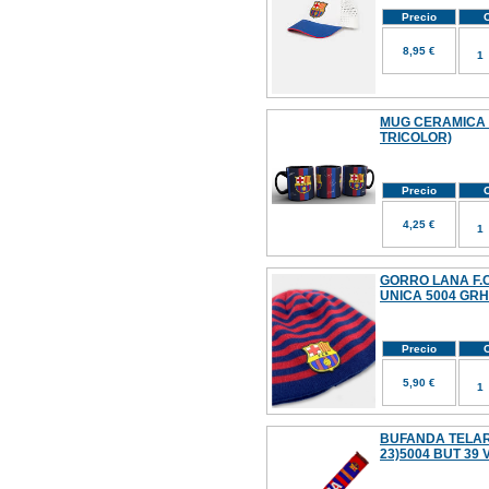
Precio
C
8,95 €
MUG CERAMICA 
TRICOLOR)
Precio
C
4,25 €
GORRO LANA F.C
UNICA 5004 GR
Precio
C
5,90 €
BUFANDA TELAR 
23)5004 BUT 39 