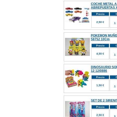
COCHE METAL 
ABREPUERTAS X
Precio
C
2,50 €
POKEMON MUÑEC
58752 10Cm
Precio
C
4,50 €
DINOSAURIO SQ
12 12/0886
Precio
C
1,50 €
SET DE 2 SIRENI
Precio
C
2,50 €