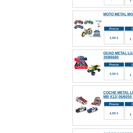
MOTO METAL MOT
Precio
C
1,50 €
QUAD METAL LUZ
39/86680
Precio
C
3,50 €
COCHE METAL LU
MB X12( 06/6050 
Precio
C
4,95 €