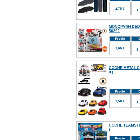
2,75 €
MONOPATIN DEDO
56292
Precio
C
1,00 €
COCHE METAL C
u )
Precio
C
1,50 €
COCHE TEAMSTER
)
Precio
C