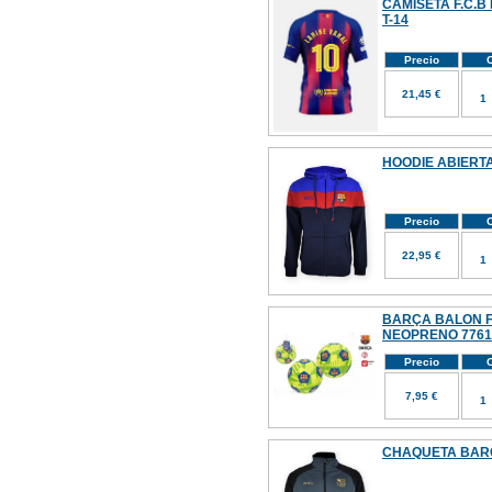
CAMISETA F.C.B
T-14
Precio
C
21,45 €
HOODIE ABIERT
Precio
C
22,95 €
BARÇA BALON F
NEOPRENO 7761
Precio
C
7,95 €
CHAQUETA BARÇ