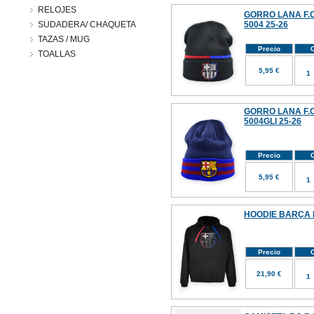
RELOJES
GORRO LANA F.C
SUDADERA/ CHAQUETA
5004 25-26
TAZAS / MUG
Precio
C
TOALLAS
5,95 €
GORRO LANA F.C
5004GLI 25-26
Precio
C
5,95 €
HOODIE BARÇA 
Precio
C
21,90 €