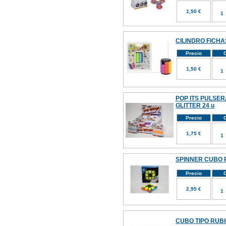
1,50 €
CILINDRO FICHA
Precio
C
1,50 €
POP ITS PULSER
GLITTER 24 u
Precio
C
1,75 €
SPINNER CUBO 
Precio
C
2,95 €
CUBO TIPO RUBI