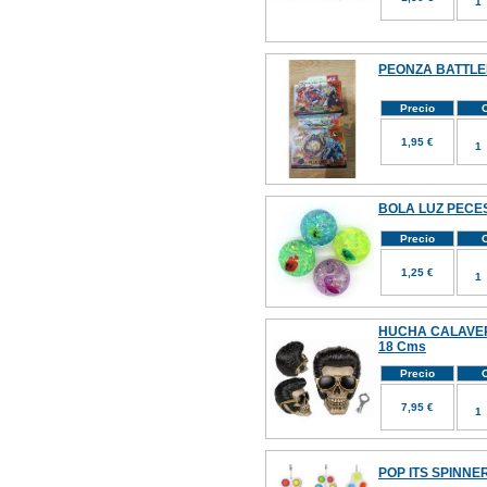
PEONZA BATTL
Precio
C
1,95 €
BOLA LUZ PECES
Precio
C
1,25 €
HUCHA CALAVE
18 Cms
Precio
C
7,95 €
POP ITS SPINNE