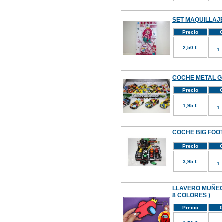
SET MAQUILLAJE
Precio
C
2,50 €
COCHE METAL G
Precio
C
1,95 €
COCHE BIG FOOT 
Precio
C
3,95 €
LLAVERO MUÑEC
8 COLORES )
Precio
C