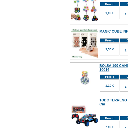
Precio
C
1,95 €
MAGIC CUBE INF
Precio
C
3,50 €
BOLSA 100 CANI
10016
Precio
C
1,10 €
TODO TERRENO 4
Cm
Precio
C
7,95 €