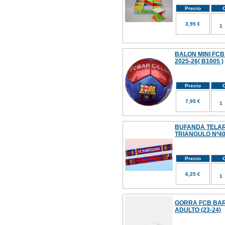
Precio
C
3,95 €
BALON MINI FC
2025-26( B1005 )
Precio
C
7,95 €
BUFANDA TELAR F
TRIANGULO Nº4
Precio
C
6,25 €
GORRA FCB BAR
ADULTO (23-24)