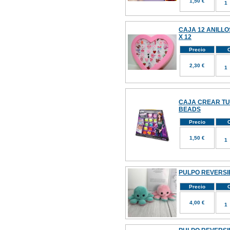
1,50 €
CAJA 12 ANILLOS
X 12
Precio
C
2,30 €
CAJA CREAR TU
BEADS
Precio
C
1,50 €
PULPO REVERSI
Precio
C
4,00 €