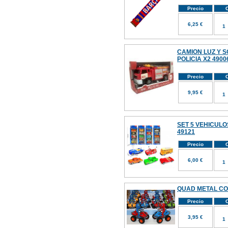
Precio
C
6,25 €
CAMION LUZ Y 
POLICIA X2 4900
Precio
C
9,95 €
SET 5 VEHICULO
49121
Precio
C
6,00 €
QUAD METAL CON
Precio
C
3,95 €