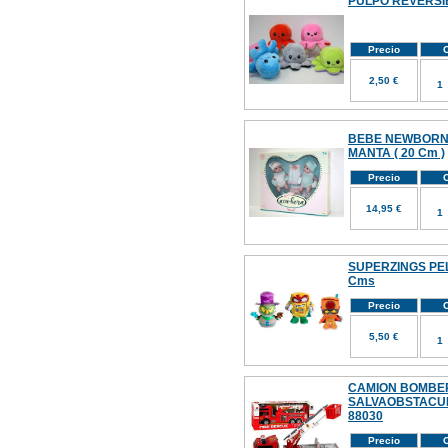
PULPO REVERSI
Precio
C
2,50 €
BEBE NEWBORN 
MANTA ( 20 Cm )
Precio
C
14,95 €
SUPERZINGS PELU
Cms
Precio
C
5,50 €
CAMION BOMBE
SALVAOBSTACUL
88030
Precio
C