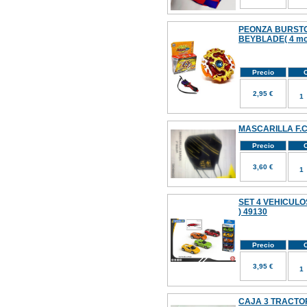
PEONZA BURSTO
BEYBLADE( 4 mo
Precio
C
2,95 €
MASCARILLA F.
Precio
C
3,60 €
SET 4 VEHICULO
) 49130
Precio
C
3,95 €
CAJA 3 TRACT