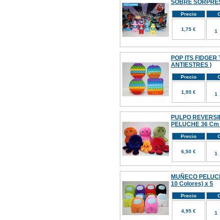
SOBRE SORPRE
Precio
C
1,75 €
POP ITS FIDGER 
ANTIESTRES )
Precio
C
1,95 €
PULPO REVERSI
PELUCHE 36 Cm (
Precio
C
6,50 €
MUÑECO PELUCH
10 Colores) x 5
Precio
C
4,95 €