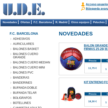
Acceso usuario
Búsqueda avan
Novedades
Ofertas
F.C. Barcelona
R. Madrid
Otros equipos
Peluches
NOVEDADES
F.C. BARCELONA
ADHESIVOS
AURICULARES
BALON GRANDE
BALONES BASKET
FIRMAS 25-26( B
BALONES CUERO
GRANDE
Precio
C
BALONES CUERO MEDIAN
BALONES CUERO MINI
11,75 €
BALONES PVC
BANDERAS
KIT ENTRENO FC
BANDERINES
BUFANDA DOBLE
BUFANDA TELAR
Precio
C
BOLIGRAFOS
18,30 €
BOTELLINES