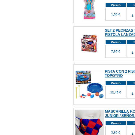
Precio
C
1,50 €
SET 2 PEONZAS
PISTOLA LANZ
Precio
C
7,95 €
PISTA CON 2 PI
TOPGYRO
Precio
C
12,45 €
MASCARILLA F.C
JUNIOR / SEÑOR
Precio
C
3,60 €