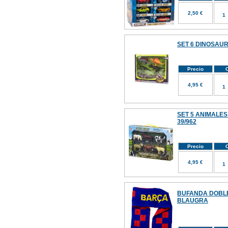
2,50 €
SET 6 DINOSAUR
Precio
C
4,95 €
SET 5 ANIMALES
39/962
Precio
C
4,95 €
BUFANDA DOBLE
BLAUGRA