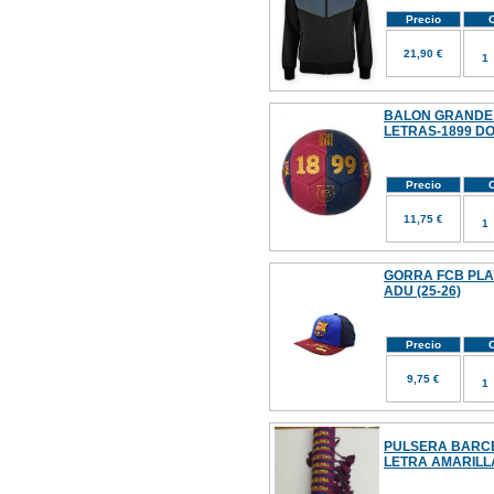
Precio
C
21,90 €
BALON GRANDE 
LETRAS-1899 D
Precio
C
11,75 €
GORRA FCB PLA
ADU (25-26)
Precio
C
9,75 €
PULSERA BARC
LETRA AMARILL