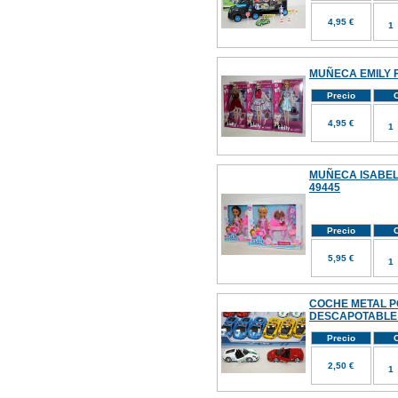
4,95 €
MUÑECA EMILY F
Precio
C
4,95 €
MUÑECA ISABEL
49445
Precio
C
5,95 €
COCHE METAL P
DESCAPOTABLE 
Precio
C
2,50 €