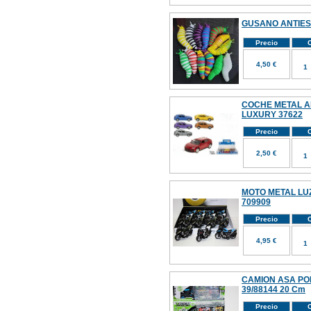
GUSANO ANTIES
Precio
C
4,50 €
COCHE METAL A
LUXURY 37622
Precio
C
2,50 €
MOTO METAL LUZ
709909
Precio
C
4,95 €
CAMION ASA PO
39/88144 20 Cm
Precio
C