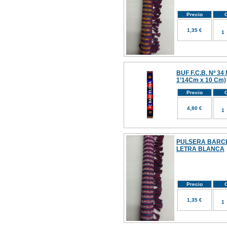
Precio
C
1,35 €
BUF F.C.B. Nº 34
1’14Cm x 10 Cm)
Precio
C
4,80 €
PULSERA BARC
LETRA BLANCA
Precio
C
1,35 €