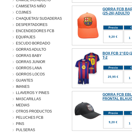
CAMISETAS ADULTO
CAMISETAS NIÑO
GORRA FCB BA
COJINES
(25-26) ADULTO
CHAQUETAS/ SUDADERAS
DESPERTADORES
Precio
C
ENCENDEDORES FCB
EQUIPAJES
9,20 €
ESCUDO BORDADO
GORRAS ADULTO
BOX FCB 1º EQ (
GORRAS BABY
T-2
GORRAS JUNIOR
GORROS LANA
Precio
C
GORROS LOCOS
25,95 €
GUANTES
IMANES
LLAVEROS Y PINES
GORRA FCB EBL
FRONTAL BLAUG
MASCARILLAS
MEDIAS
OTROS PRODUCTOS
Precio
C
PELUCHES FCB
9,20 €
PINS
PULSERAS