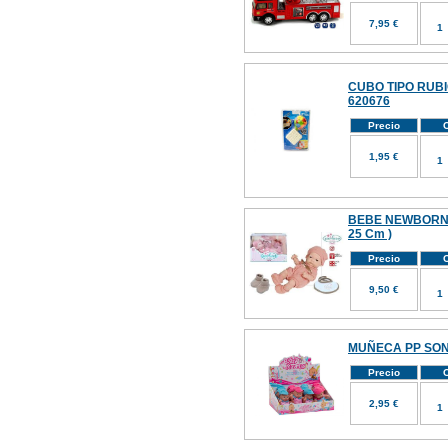
7,95 €
CUBO TIPO RUB
620676
Precio
C
1,95 €
BEBE NEWBORN
25 Cm )
Precio
C
9,50 €
MUÑECA PP SON
Precio
C
2,95 €