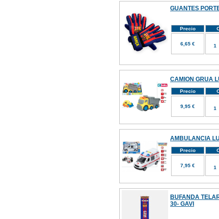
GUANTES PORTE
Precio
C
6,65 €
CAMION GRUA LU
Precio
C
9,95 €
AMBULANCIA LU
Precio
C
7,95 €
BUFANDA TELA
30- GAVI