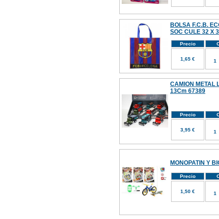
BOLSA F.C.B. 
SOC CULE 32 X 
Precio
C
1,65 €
CAMION METAL L
13Cm 67389
Precio
C
3,95 €
MONOPATIN Y BI
Precio
C
1,50 €