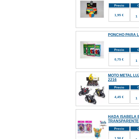
Precio
C
1,95 €
PONCHO PARA L
Precio
C
0,75 €
MOTO METAL LUZ
2216
Precio
C
4,45 €
HADA ISABELA 
TRANSPARENTE
Precio
C
1,50 €