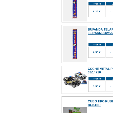
Precio
C
6,25 €
BUFANDA TELA
9-LEWANDOWSK
Precio
C
6,50 €
COCHE METAL P
03/14716
Precio
C
3,50 €
CUBO TIPO RUB
BLISTER