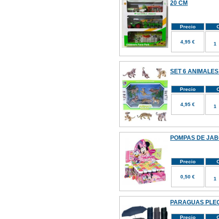
20 CM
Precio
C
4,95 €
SET 6 ANIMALES
Precio
C
4,95 €
POMPAS DE JABON
Precio
C
0,50 €
PARAGUAS PLE
Precio
C